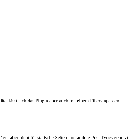
tät lässt sich das Plugin aber auch mit einem Filter anpassen.
räge, aber nicht für statische Seiten und andere Post Types genutzt