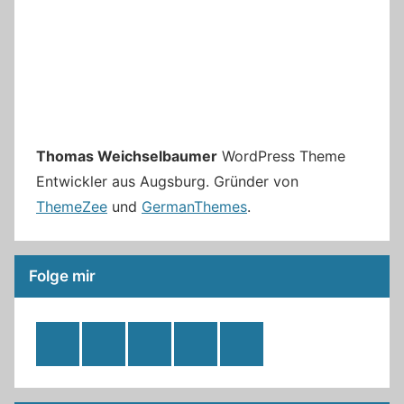
Thomas Weichselbaumer
WordPress Theme
Entwickler aus Augsburg. Gründer von
ThemeZee
und
GermanThemes
.
Folge mir
RSS
Twitter
Facebook
Github
WordPress
Feed