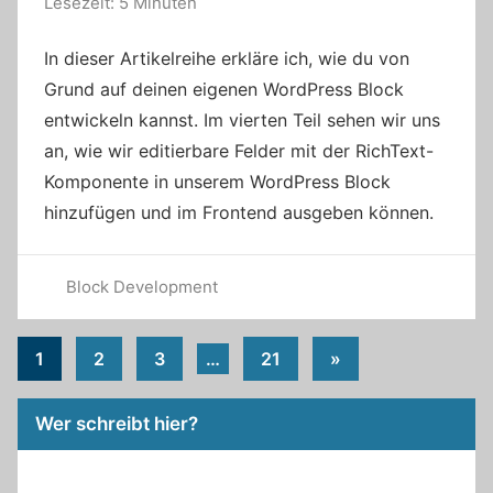
Lesezeit: 5 Minuten
In dieser Artikelreihe erkläre ich, wie du von
Grund auf deinen eigenen WordPress Block
entwickeln kannst. Im vierten Teil sehen wir uns
an, wie wir editierbare Felder mit der RichText-
Komponente in unserem WordPress Block
hinzufügen und im Frontend ausgeben können.
Block Development
Seitennummerierung
Nächste
1
2
3
…
21
»
Beiträge
der
Wer schreibt hier?
Beiträge