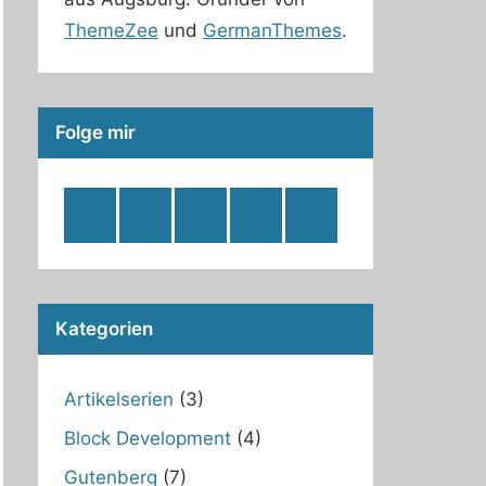
ThemeZee
und
GermanThemes
.
Folge mir
RSS
Twitter
Facebook
Github
WordPress
Feed
Kategorien
Artikelserien
(3)
Block Development
(4)
Gutenberg
(7)