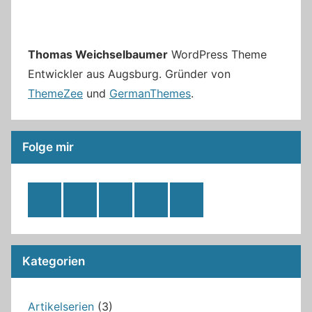
Thomas Weichselbaumer
WordPress Theme
Entwickler aus Augsburg. Gründer von
ThemeZee
und
GermanThemes
.
Folge mir
RSS
Twitter
Facebook
Github
WordPress
Feed
Kategorien
Artikelserien
(3)