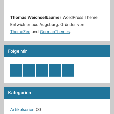
Thomas Weichselbaumer
WordPress Theme
Entwickler aus Augsburg. Gründer von
ThemeZee
und
GermanThemes
.
Folge mir
RSS
Twitter
Facebook
Github
WordPress
Feed
Kategorien
Artikelserien
(3)