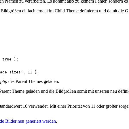
en Namen zu verarbeiten. Es kommt also zu keinem Fehler, sondern es w
ildgrößen einfach erneut im Child Theme definieren und damit die G
 true );

.php
des Parent Themes geladen.
arent Theme geladen und die Bildgrößen somit mit unseren neu definie
r Standardwert 10 verwendet. Mit einer Priorität von 11 oder größer sorg
nde Bilder neu generiert werden
.