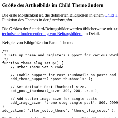
Größe des Artikelbilds im Child Theme ändern
Die erste Möglichkeit ist, die definierten Bildgrößen in einem
Child 
Funktion des Themes in der
functions.php.
Die Größen der Standard-Beitragsbilder werden üblicherweise mit
se
technische Implementierung von Beitragsbildern
im Detail.
Beispiel von Bildgrößen im Parent Theme:
/**

 * Sets up theme and registers support for various Word
 */

function theme_slug_setup() {

    // Other Theme Setup code...

    // Enable support for Post Thumbnails on posts and 
    add_theme_support( 'post-thumbnails' );

    // Set detfault Post Thumbnail size.

    set_post_thumbnail_size( 300, 200, true );

    // Add custom image size for single posts.

    add_image_size( 'theme-slug-single-post', 800, 9999
}
