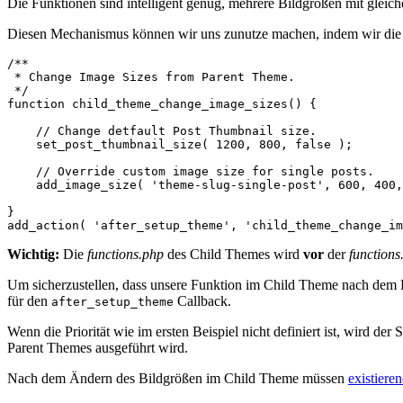
Die Funktionen sind intelligent genug, mehrere Bildgrößen mit gleich
Diesen Mechanismus können wir uns zunutze machen, indem wir die B
/**

 * Change Image Sizes from Parent Theme.

 */

function child_theme_change_image_sizes() {

    // Change detfault Post Thumbnail size.

    set_post_thumbnail_size( 1200, 800, false );

    // Override custom image size for single posts.

    add_image_size( 'theme-slug-single-post', 600, 400,
}

Wichtig:
Die
functions.php
des Child Themes wird
vor
der
functions
Um sicherzustellen, dass unsere Funktion im Child Theme nach dem P
für den
Callback.
after_setup_theme
Wenn die Priorität wie im ersten Beispiel nicht definiert ist, wird de
Parent Themes ausgeführt wird.
Nach dem Ändern des Bildgrößen im Child Theme müssen
existiere