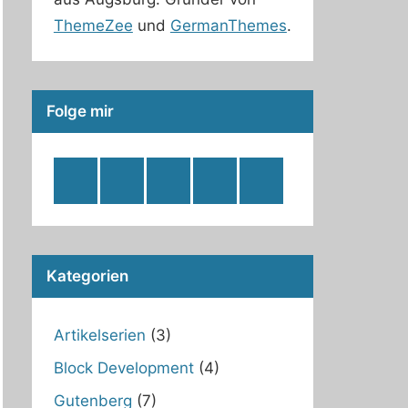
ThemeZee
und
GermanThemes
.
Folge mir
RSS
Twitter
Facebook
Github
WordPress
Feed
Kategorien
Artikelserien
(3)
Block Development
(4)
Gutenberg
(7)