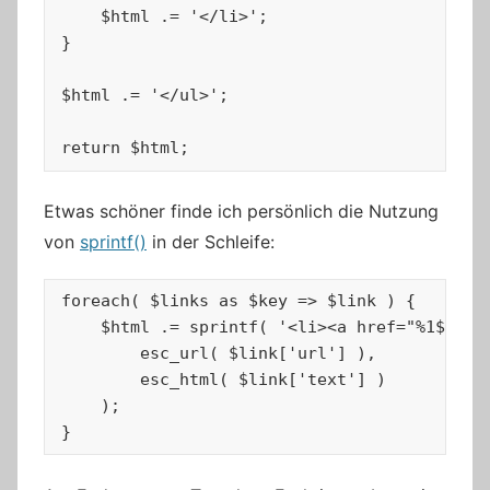
    $html .= '</li>';

}

$html .= '</ul>';

return $html;
Etwas schöner finde ich persönlich die Nutzung
von
sprintf()
in der Schleife:
foreach( $links as $key => $link ) {

    $html .= sprintf( '<li><a href="%1$s" ta
        esc_url( $link['url'] ),

        esc_html( $link['text'] )

    );

}