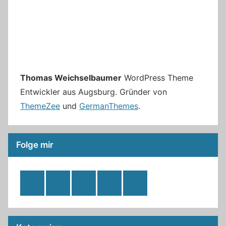
Thomas Weichselbaumer
WordPress Theme
Entwickler aus Augsburg. Gründer von
ThemeZee
und
GermanThemes
.
Folge mir
RSS
Twitter
Facebook
Github
WordPress
Feed