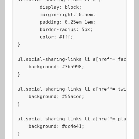
	display: block;

	margin-right: 0.5em;

	padding: 0.25em 1em;

	border-radius: 5px;

	color: #fff;

}

ul.social-sharing-links li a[href*="facebook
    background: #3b5998;

}

ul.social-sharing-links li a[href*="twitter.
    background: #55acee;

}

ul.social-sharing-links li a[href*="plus.goo
    background: #dc4e41;

}