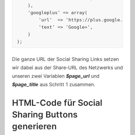
    ),

    'googleplus' => array(

        'url'  => 'https://plus.google.com/s
        'text' => 'Google+',

    )

);
Die ganze URL der Social Sharing Links setzen
wir dabei aus der Share-URL des Netzwerks und
unseren zwei Variablen
$page_url
und
$page_title
aus Schritt 1 zusammen.
HTML-Code für Social
Sharing Buttons
generieren