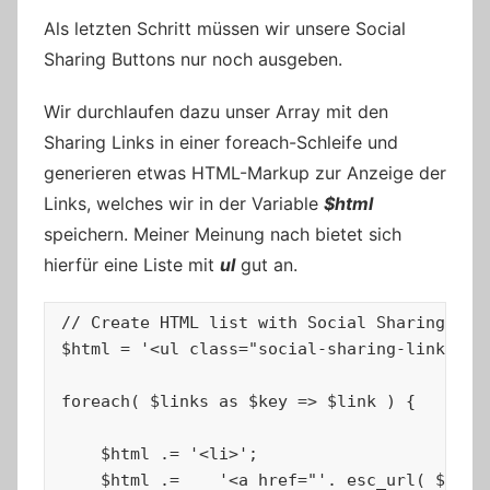
Als letzten Schritt müssen wir unsere Social
Sharing Buttons nur noch ausgeben.
Wir durchlaufen dazu unser Array mit den
Sharing Links in einer foreach-Schleife und
generieren etwas HTML-Markup zur Anzeige der
Links, welches wir in der Variable
$html
speichern. Meiner Meinung nach bietet sich
hierfür eine Liste mit
ul
gut an.
// Create HTML list with Social Sharing link
$html = '<ul class="social-sharing-links">';
foreach( $links as $key => $link ) {

    $html .= '<li>';

    $html .= 	'<a href="'. esc_url( $link['url'] ) .'" target="_blank">' . esc_html( $link['text'] ) . '</a>';
