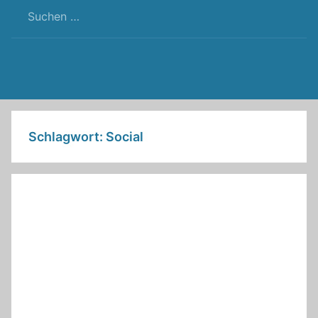
RSS
Twitter
Facebook
Github
WordPress
Feed
Schlagwort:
Social