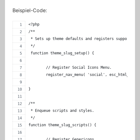
Beispiel-Code:
<?php
/**
 * Sets up theme defaults and registers support for
 */
 function theme_slug_setup() {
	// Register Social Icons Menu.
	register_nav_menu( 'social', esc_html__( '
}
/**
 * Enqueue scripts and styles.
 */
function theme_slug_scripts() {
	// Register Genericons.