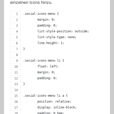
einzelnen Icons hinzu.
.social-icons-menu {
	margin: 0;
	padding: 0;
	list-style-position: outside;
	list-style-type: none;
	line-height: 1;
}
.social-icons-menu li {
	float: left;
	margin: 0;
	padding: 0;
}
.social-icons-menu li a {
	position: relative;
	display: inline-block;
	padding: 0.5em;