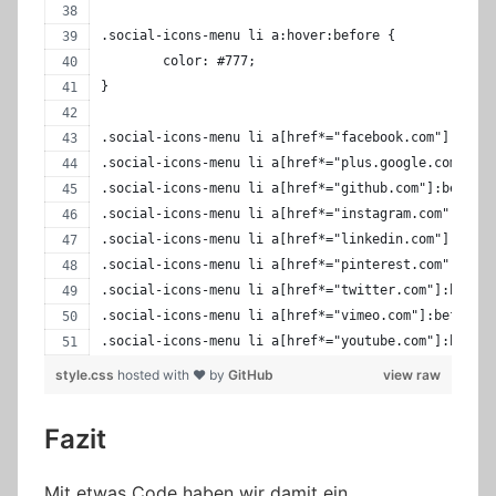
.social-icons-menu li a:hover:before {
	color: #777;
}
.social-icons-menu li a[href*="facebook.com"]:befor
.social-icons-menu li a[href*="plus.google.com"]:be
.social-icons-menu li a[href*="github.com"]:before 
.social-icons-menu li a[href*="instagram.com"]:befo
.social-icons-menu li a[href*="linkedin.com"]:befor
.social-icons-menu li a[href*="pinterest.com"]:befo
.social-icons-menu li a[href*="twitter.com"]:before
.social-icons-menu li a[href*="vimeo.com"]:before  
.social-icons-menu li a[href*="youtube.com"]:before
style.css
hosted with ❤ by
GitHub
view raw
Fazit
Mit etwas Code haben wir damit ein