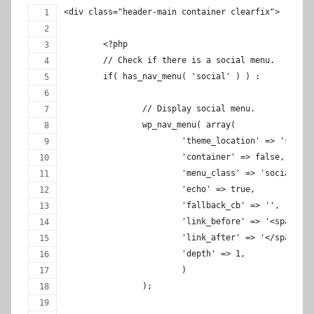
<div class="header-main container clearfix">
	<?php
	// Check if there is a social menu.
	if( has_nav_menu( 'social' ) ) :
		// Display social menu.
		wp_nav_menu( array(
			'theme_location' => 'socia
			'container' => false,
			'menu_class' => 'social-ic
			'echo' => true,
			'fallback_cb' => '',
			'link_before' => '<span c
			'link_after' => '</span>',
			'depth' => 1,
			)
		);