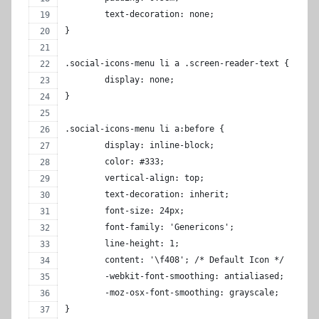
	text-decoration: none;
}
.social-icons-menu li a .screen-reader-text {
	display: none;
}
.social-icons-menu li a:before {
	display: inline-block;
	color: #333;
	vertical-align: top;
	text-decoration: inherit;
	font-size: 24px;
	font-family: 'Genericons';
	line-height: 1;
	content: '\f408'; /* Default Icon */
	-webkit-font-smoothing: antialiased;
	-moz-osx-font-smoothing: grayscale;
}