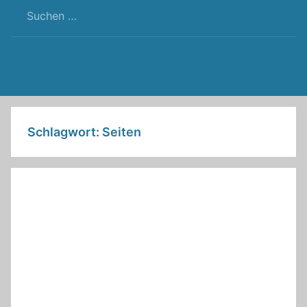
RSS
Twitter
Facebook
Github
WordPress
Feed
Schlagwort:
Seiten