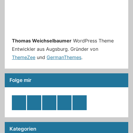
Thomas Weichselbaumer
WordPress Theme
Entwickler aus Augsburg. Gründer von
ThemeZee
und
GermanThemes
.
Folge mir
RSS
Twitter
Facebook
Github
WordPress
Feed
Kategorien