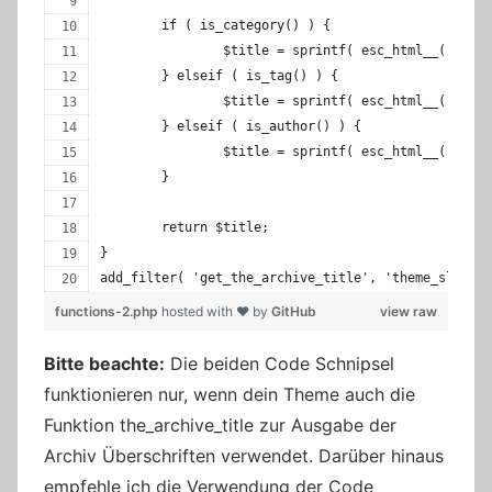
	if ( is_category() ) {
		$title = sprintf( esc_html__( 'Se
	} elseif ( is_tag() ) {
		$title = sprintf( esc_html__( 'To
	} elseif ( is_author() ) {
		$title = sprintf( esc_html__( 'Pu
	}
	return $title;
}
add_filter( 'get_the_archive_title', 'theme_slug_ar
functions-2.php
hosted with ❤ by
GitHub
view raw
Bitte beachte:
Die beiden Code Schnipsel
funktionieren nur, wenn dein Theme auch die
Funktion the_archive_title zur Ausgabe der
Archiv Überschriften verwendet. Darüber hinaus
empfehle ich die Verwendung der Code