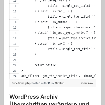
	if ( is_category() ) {
		$title = single_cat_title( '', fal
	} elseif ( is_tag() ) {
		$title = single_tag_title( '', fal
	} elseif ( is_author() ) {
		$title = '<span class="vcard">' . 
	} elseif ( is_post_type_archive() ) {
		$title = post_type_archive_title( 
	} elseif ( is_tax() ) {
		$title = single_term_title( '', fa
	}
	return $title;
}
add_filter( 'get_the_archive_title', 'theme_slug_ar
functions.php
hosted with ❤ by
GitHub
view raw
WordPress Archiv
Überschriften verändern und