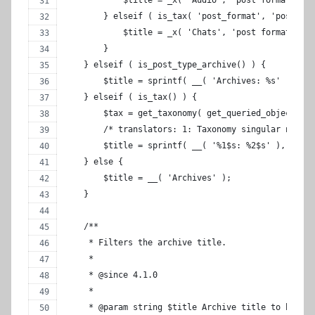
            $title = _x( 'Audio', 'post format arch
        } elseif ( is_tax( 'post_format', 'post-for
            $title = _x( 'Chats', 'post format arch
        }
    } elseif ( is_post_type_archive() ) {
        $title = sprintf( __( 'Archives: %s' ), po
    } elseif ( is_tax() ) {
        $tax = get_taxonomy( get_queried_object()->
        /* translators: 1: Taxonomy singular name, 
        $title = sprintf( __( '%1$s: %2$s' ), $tax-
    } else {
        $title = __( 'Archives' );
    }
    /**
     * Filters the archive title.
     *
     * @since 4.1.0
     *
     * @param string $title Archive title to be dis