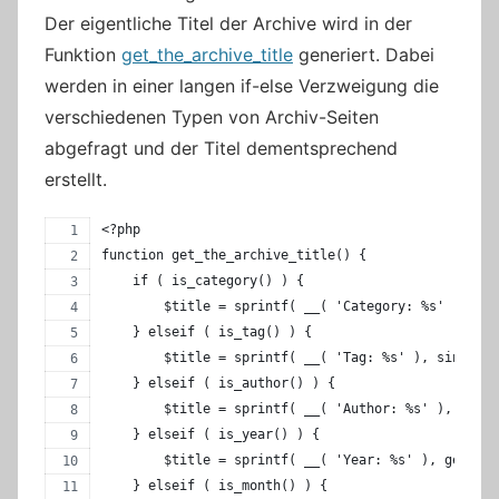
Der eigentliche Titel der Archive wird in der
Funktion
get_the_archive_title
generiert. Dabei
werden in einer langen if-else Verzweigung die
verschiedenen Typen von Archiv-Seiten
abgefragt und der Titel dementsprechend
erstellt.
<?php
function get_the_archive_title() {
    if ( is_category() ) {
        $title = sprintf( __( 'Category: %s' ), sin
    } elseif ( is_tag() ) {
        $title = sprintf( __( 'Tag: %s' ), single_t
    } elseif ( is_author() ) {
        $title = sprintf( __( 'Author: %s' ), '<spa
    } elseif ( is_year() ) {
        $title = sprintf( __( 'Year: %s' ), get_the
    } elseif ( is_month() ) {