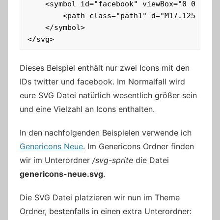
    <symbol id="facebook" viewBox="0 0 19 32
        <path class="path1" d="M17.125 0.21
    </symbol>

</svg>
Dieses Beispiel enthält nur zwei Icons mit den
IDs twitter und facebook. Im Normalfall wird
eure SVG Datei natürlich wesentlich größer sein
und eine Vielzahl an Icons enthalten.
In den nachfolgenden Beispielen verwende ich
Genericons Neue
. Im Genericons Ordner finden
wir im Unterordner
/svg-sprite
die Datei
genericons-neue.svg
.
Die SVG Datei platzieren wir nun im Theme
Ordner, bestenfalls in einen extra Unterordner: