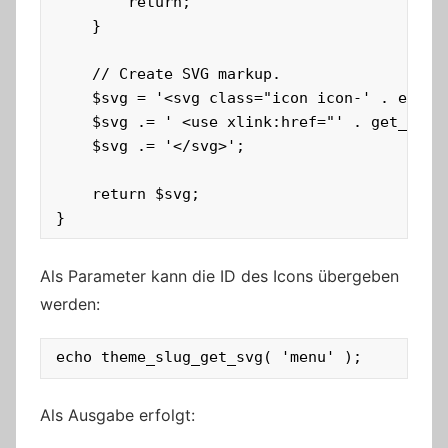
		return;

	}

	// Create SVG markup.

	$svg = '<svg class="icon icon-' . esc_attr( $icon ) . '" aria-hidden="true" role="img">';

	$svg .= ' <use xlink:href="' . get_parent_theme_file_uri( '/assets/icons/genericons-neue.svg#' ) . esc_html( $icon ) . '"></use> ';

	$svg .= '</svg>';

	return $svg;

}
Als Parameter kann die ID des Icons übergeben
werden:
echo theme_slug_get_svg( 'menu' );
Als Ausgabe erfolgt: