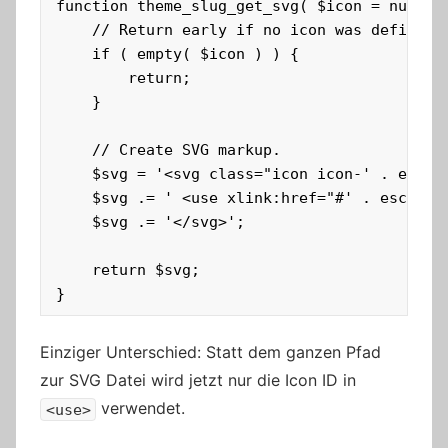
function theme_slug_get_svg( $icon = null ) 
	// Return early if no icon was defined.

	if ( empty( $icon ) ) {

		return;

	}

	// Create SVG markup.

    $svg = '<svg class="icon icon-' . esc_at
	$svg .= ' <use xlink:href="#' . esc_html( $icon ) . '"></use> ';

	$svg .= '</svg>';

	return $svg;

}
Einziger Unterschied: Statt dem ganzen Pfad
zur SVG Datei wird jetzt nur die Icon ID in
verwendet.
<use>