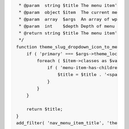
 * @param  string $title The menu item's tit
 * @param  object $item  The current menu it
 * @param  array  $args  An array of wp_nav_
 * @param  int    $depth Depth of menu item.
 * @return string $title The menu item's tit
 */

function theme_slug_dropdown_icon_to_menu_li
	if ( 'primary' === $args->theme_location || 'secondary' === $args->theme_location ) {

		foreach ( $item->classes as $value ) {

			if ( 'menu-item-has-children' === $value || 'page_item_has_children' === $value ) {

				$title = $title . '<span class="sub-menu-icon">' . theme_slug_get_svg( 'expand' ) . '</span>';

			}

		}

	}

	return $title;

}

add_filter( 'nav_menu_item_title', 'theme_s