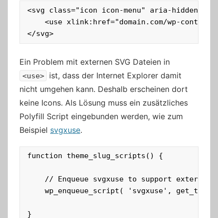
<svg class="icon icon-menu" aria-hidden="tru
    <use xlink:href="domain.com/wp-content/
</svg>
Ein Problem mit externen SVG Dateien in
ist, dass der Internet Explorer damit
<use>
nicht umgehen kann. Deshalb erscheinen dort
keine Icons. Als Lösung muss ein zusätzliches
Polyfill Script eingebunden werden, wie zum
Beispiel
svgxuse
.
function theme_slug_scripts() {

    // Enqueue svgxuse to support external S
    wp_enqueue_script( 'svgxuse', get_theme
}
