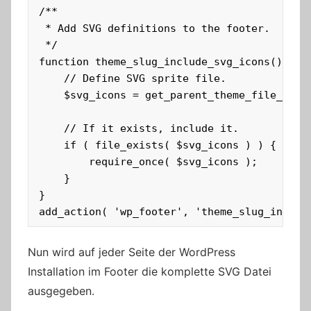
/**

 * Add SVG definitions to the footer.

 */

function theme_slug_include_svg_icons() {

	// Define SVG sprite file.

	$svg_icons = get_parent_theme_file_path( '/assets/icons/genericons-neue.svg' );

	// If it exists, include it.

	if ( file_exists( $svg_icons ) ) {

		require_once( $svg_icons );

	}

}

add_action( 'wp_footer', 'theme_slug_includ
Nun wird auf jeder Seite der WordPress
Installation im Footer die komplette SVG Datei
ausgegeben.