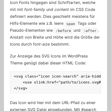
Icon Fonts hingegen sind Schriftarten, welche
mit mit
font-family
und
content
im CSS Code
definiert werden. Dies geschieht meistens für
Hilfs-Elemente wie z.B. leere
Tags oder
span
Pseudo-Elementen wie
und
.
:before
:after
Anstatt von Breite und Höhe wird die Größe der
Icons durch
font-size
bestimmt.
Zur Anzeige des SVG Icons im WordPress
Theme genügt dabei dieser HTML Code:
<svg class="icon icon-search" aria-hidden="t
    <use xlink:href="path/to/icons.svg#searc
</svg>
Das Icon wird hier mit dem URL-Pfad zu einer
externen SVG Datei eingebunden. Mit #search