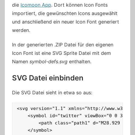
die
Icomoon App
. Dort können Icon Fonts
importiert, die gewünschten Icons ausgewählt
und anschließend ein neuer Icon Font generiert
werden.
In der generierten .ZIP Datei für den eigenen
Icon Font ist eine SVG Sprite Datei mit dem
Namen
symbol-defs.svg
enthalten.
SVG Datei einbinden
Die SVG Datei sieht in etwa so aus:
<svg version="1.1" xmlns="http://www.w3.org/
    <symbol id="twitter" viewBox="0 0 30 32"
        <path class="path1" d="M28.929 7.28
    </symbol>
