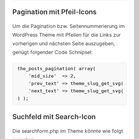
Pagination mit Pfeil-Icons
Um die Pagination bzw. Seitennummerierung im
WordPress Theme mit Pfeilen für die Links zur
vorherigen und nächsten Seite auszugeben,
genügt folgender Code Schnipsel:
the_posts_pagination( array(

	'mid_size'  => 2,

	'prev_text' => theme_slug_get_svg( 'previous' ) . '<span class="screen-reader-text">' . esc_html__( 'Previous Posts', 'theme-slug' ) . '</span>',

	'next_text' => theme_slug_get_svg( 'next' ) . '<span class="screen-reader-text">' . esc_html__( 'Next Posts', 'theme-slug' ) . '</span>',

) );
Suchfeld mit Search-Icon
Die searchform.php im Theme könnte wie folgt