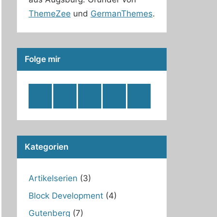
ThemeZee
und
GermanThemes
.
Folge mir
RSS
Twitter
Facebook
Github
WordPress
Feed
Kategorien
Artikelserien
(3)
Block Development
(4)
Gutenberg
(7)