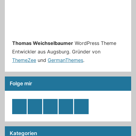
Thomas Weichselbaumer
WordPress Theme
Entwickler aus Augsburg. Gründer von
ThemeZee
und
GermanThemes
.
Folge mir
RSS
Twitter
Facebook
Github
WordPress
Feed
Kategorien