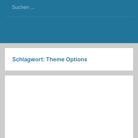
RSS
Twitter
Facebook
Github
WordPress
Feed
Schlagwort:
Theme Options