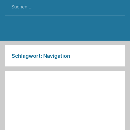
RSS
Twitter
Facebook
Github
WordPress
Feed
Schlagwort:
Navigation