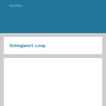
RSS
Twitter
Facebook
Github
WordPress
Feed
Schlagwort:
Loop