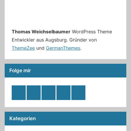
Thomas Weichselbaumer
WordPress Theme
Entwickler aus Augsburg. Gründer von
ThemeZee
und
GermanThemes
.
Folge mir
RSS
Twitter
Facebook
Github
WordPress
Feed
Kategorien