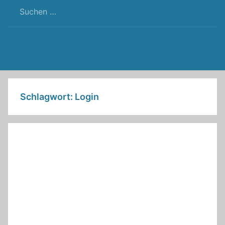
RSS
Twitter
Facebook
Github
WordPress
Feed
Schlagwort:
Login