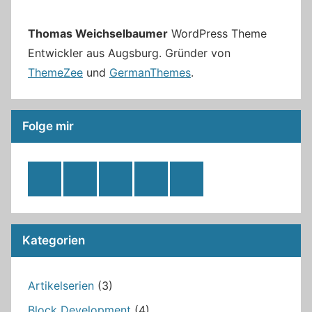
Thomas Weichselbaumer
WordPress Theme
Entwickler aus Augsburg. Gründer von
ThemeZee
und
GermanThemes
.
Folge mir
RSS
Twitter
Facebook
Github
WordPress
Feed
Kategorien
Artikelserien
(3)
Block Development
(4)