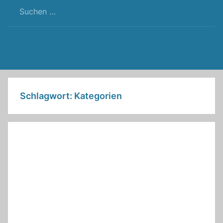
RSS
Twitter
Facebook
Github
WordPress
Feed
Schlagwort:
Kategorien