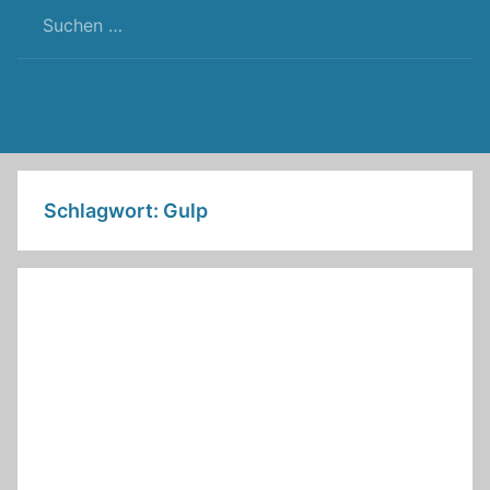
RSS
Twitter
Facebook
Github
WordPress
Feed
Schlagwort:
Gulp