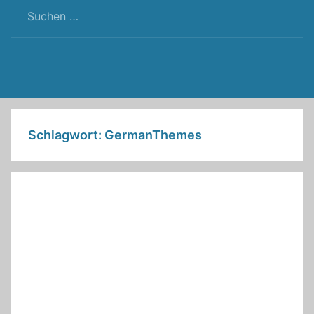
RSS
Twitter
Facebook
Github
WordPress
Feed
Schlagwort:
GermanThemes