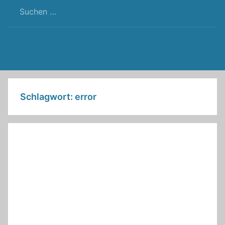
RSS
Twitter
Facebook
Github
WordPress
Feed
Schlagwort:
error