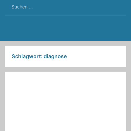
RSS
Twitter
Facebook
Github
WordPress
Feed
Schlagwort:
diagnose