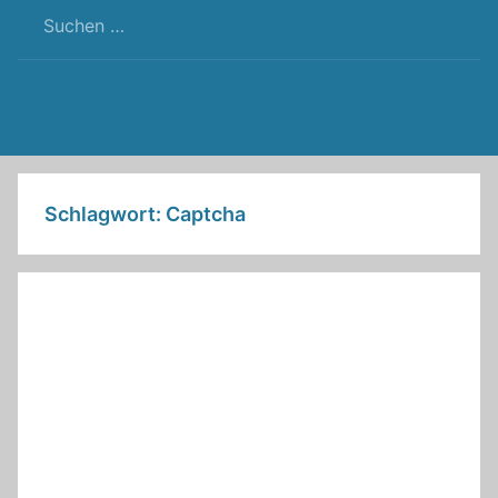
RSS
Twitter
Facebook
Github
WordPress
Feed
Schlagwort:
Captcha